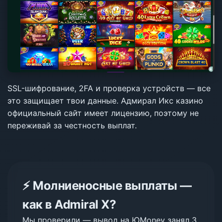
SSL-шифрование, 2FA и проверка устройств — все
это защищает твои данные. Адмирал Икс казино
официальный сайт имеет лицензию, поэтому не
переживай за честность выплат.
⚡ Молниеносные выплаты —
как в Admiral X?
Мы проверили — вывод на ЮMoney занял 3