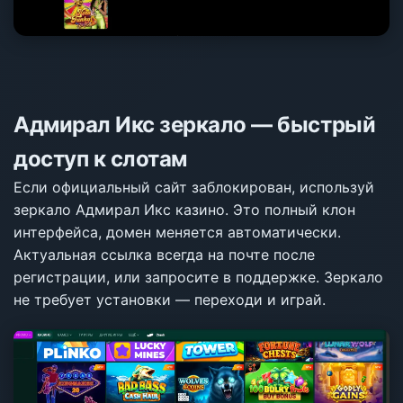
Адмирал Икс зеркало — быстрый
доступ к слотам
Если официальный сайт заблокирован, используй
зеркало Адмирал Икс казино. Это полный клон
интерфейса, домен меняется автоматически.
Актуальная ссылка всегда на почте после
регистрации, или запросите в поддержке. Зеркало
не требует установки — переходи и играй.