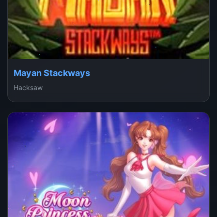
Mayan Stackways
Hacksaw