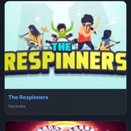
The Respinners
Hacksaw