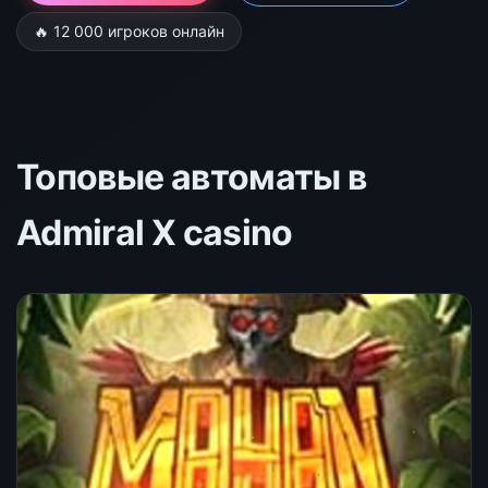
🔥 12 000 игроков онлайн
Топовые автоматы в
Admiral X casino