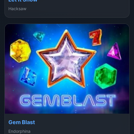
Hacksaw
Gem Blast
Endorphina