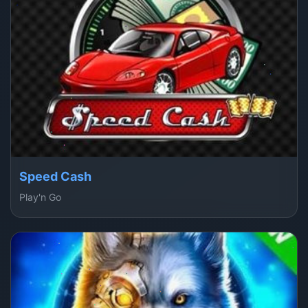
Speed Cash
Play'n Go